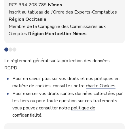
RCS 394 208 789
Nîmes
RH & social
Essentiel compta
Simulateurs
Inscrit au tableau de l'Ordre des Experts-Comptables
Région Occitanie
Conseil & gestion
Gestion RH et paie
Membre de la Compagnie des Commissaires aux
Comptes
Région Montpellier Nîmes
Le règlement général sur la protection des données -
RGPD
Pour en savoir plus sur vos droits et nos pratiques en
matière de cookies, consultez notre
charte Cookies
.
Pour exercer vos droits sur les données collectées par
les tiers ou pour toute question sur ces traitements
vous pouvez consulter notre
politique de
confidentialité
.