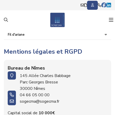
Fil d'ariane
Notre cabinet
Mentions légales et RGPD
Nos expertises
Présentation
Nos offres
Nos bureaux
Comptabilité et Fiscalité
Bureau de Nîmes
145 Allée Charles Babbage
Actualités
Nos équipes
Création d'entreprise
Focus Patrimoine
Parc Georges Bresse
30000 Nîmes
Nos outils collaboratifs
International
Full compta
Actualités
04 66 05 00 00
sogecma@sogecma.fr
Recrutement
Patrimoine
Création d’entreprise
Échéanciers
Capital social de
10 000€